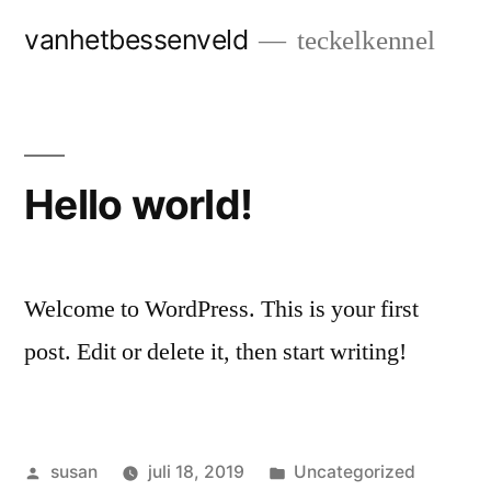
Naar
vanhetbessenveld
teckelkennel
de
inhoud
springen
Hello world!
Welcome to WordPress. This is your first
post. Edit or delete it, then start writing!
Geplaatst
Geplaatst
susan
juli 18, 2019
Uncategorized