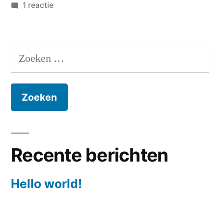
door
op
in
1 reactie
Hello
world!
Zoeken
naar:
Recente berichten
Hello world!